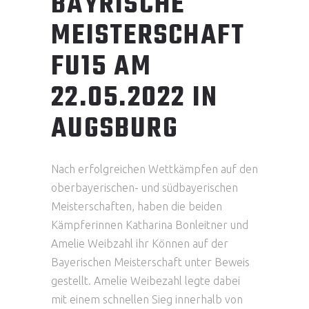
BAYRISCHE
MEISTERSCHAFT
FU15 AM
22.05.2022 IN
AUGSBURG
Nach erfolgreichen Wettkämpfen auf den
oberbayerischen- und südbayerischen
Meisterschaften, haben die beiden
Kämpferinnen Katharina Bonleitner und
Amelie Weibzahl ihr Können auf der
Bayerischen Meisterschaft unter Beweis
gestellt. Amelie Weibezahl legte dabei
mit einem schnellen Sieg innerhalb von