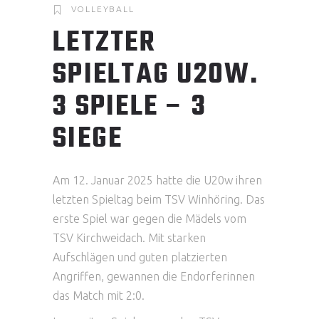
VOLLEYBALL
LETZTER
SPIELTAG U20W.
3 SPIELE – 3
SIEGE
Am 12. Januar 2025 hatte die U20w ihren
letzten Spieltag beim TSV Winhöring. Das
erste Spiel war gegen die Mädels vom
TSV Kirchweidach. Mit starken
Aufschlägen und guten platzierten
Angriffen, gewannen die Endorferinnen
das Match mit 2:0.