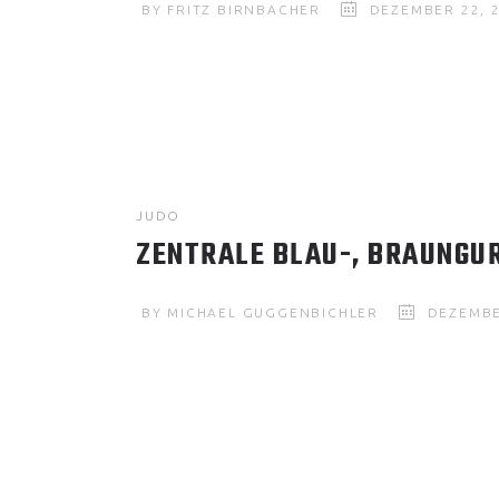
BY
FRITZ BIRNBACHER
DEZEMBER 22, 
JUDO
ZENTRALE BLAU-, BRAUNGUR
BY
MICHAEL GUGGENBICHLER
DEZEMBE