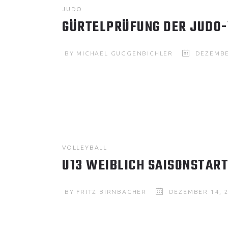
JUDO
GÜRTELPRÜFUNG DER JUDO
BY
MICHAEL GUGGENBICHLER
DEZEMBE
VOLLEYBALL
U13 WEIBLICH SAISONSTAR
BY
FRITZ BIRNBACHER
DEZEMBER 14, 