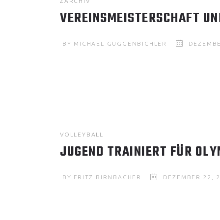
ZARCHIV
VEREINSMEISTERSCHAFT UND
BY
MICHAEL GUGGENBICHLER
DEZEMBE
VOLLEYBALL
JUGEND TRAINIERT FÜR OLY
BY
FRITZ BIRNBACHER
DEZEMBER 22, 