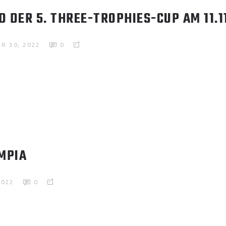
 DER 5. THREE-TROPHIES-CUP AM 11.1
R 30, 2022
0
MPIA
2022
0