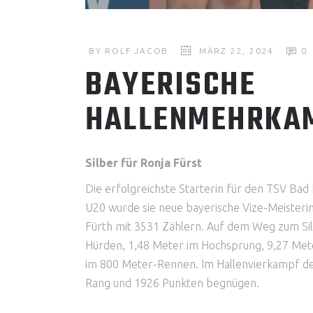
BY
ROLF JACOB
MÄRZ 22, 2024
0
BAYERISCHE
HALLENMEHRKA
Silber für Ronja Fürst
Die erfolgreichste Starterin für den TSV Bad
U20 wurde sie neue bayerische Vize-Meisterin
Fürth mit 3531 Zählern. Auf dem Weg zum Si
Hürden, 1,48 Meter im Hochsprung, 9,27 Met
im 800 Meter-Rennen. Im Hallenvierkampf d
Rang und 1926 Punkten begnügen.