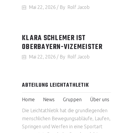
Mai 22, 2026
By
Rolf Jacob
KLARA SCHLEMER IST
OBERBAYERN-VIZEMEISTER
Mai 22, 2026
By
Rolf Jacob
ABTEILUNG LEICHTATHLETIK
Home
News
Gruppen
Über uns
Die Leichtathletik hat die grundlegenden
menschlichen Bewegungsabläufe, Laufen,
Springen und Werfen in eine Sportart