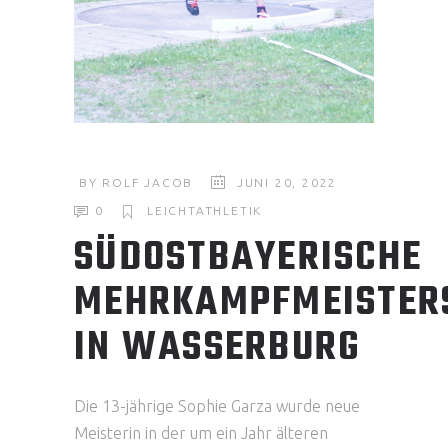
BY
ROLF JACOB
JUNI 20, 2022
0
LEICHTATHLETIK
SÜDOSTBAYERISCHE
MEHRKAMPFMEISTER
IN WASSERBURG
Die 13-jährige Sophie Garza wurde neue
Meisterin in der um ein Jahr älteren