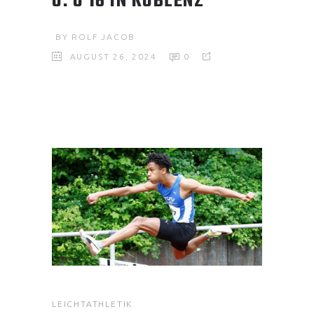
U. U 16 IN KOBLENZ
BY
ROLF JACOB
AUGUST 26, 2024
0
LEICHTATHLETIK