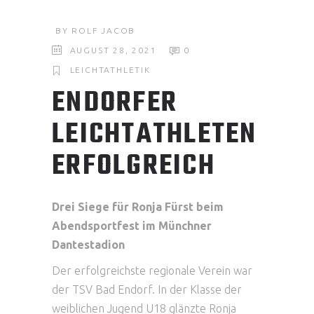
BY
ROLF JACOB
AUGUST 28, 2021
0
LEICHTATHLETIK
ENDORFER
LEICHTATHLETEN
ERFOLGREICH
Drei Siege für Ronja Fürst beim
Abendsportfest im Münchner
Dantestadion
Der erfolgreichste regionale Verein war
der TSV Bad Endorf. In der Klasse der
weiblichen Jugend U18 glänzte Ronja