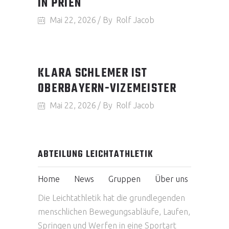
IN PRIEN
Mai 22, 2026
By
Rolf Jacob
KLARA SCHLEMER IST
OBERBAYERN-VIZEMEISTER
Mai 22, 2026
By
Rolf Jacob
ABTEILUNG LEICHTATHLETIK
Home
News
Gruppen
Über uns
Die Leichtathletik hat die grundlegenden
menschlichen Bewegungsabläufe, Laufen,
Springen und Werfen in eine Sportart