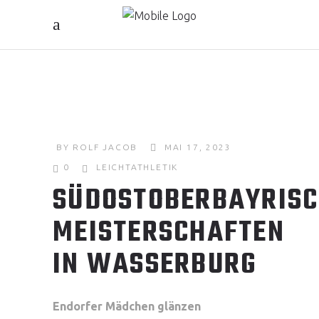
BY
ROLF JACOB
MAI 17, 2023
0
LEICHTATHLETIK
SÜDOSTOBERBAYRISC
MEISTERSCHAFTEN
IN WASSERBURG
Endorfer Mädchen glänzen